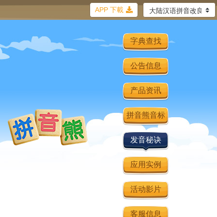
APP 下載
字典查找
公告信息
产品资讯
拼音熊音标
发音秘诀
应用实例
活动影片
客服信息